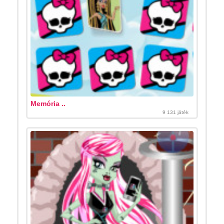
Memória ..
9 131 játék