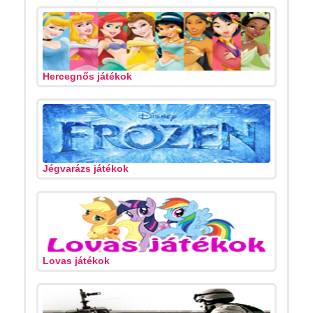
Hercegnős játékok
Jégvarázs játékok
Lovas játékok