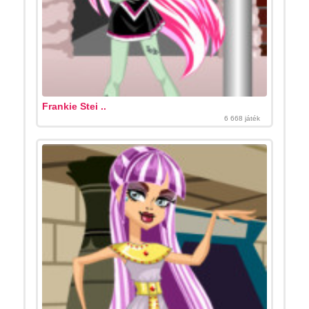
Frankie Stei ..
6 668 játék