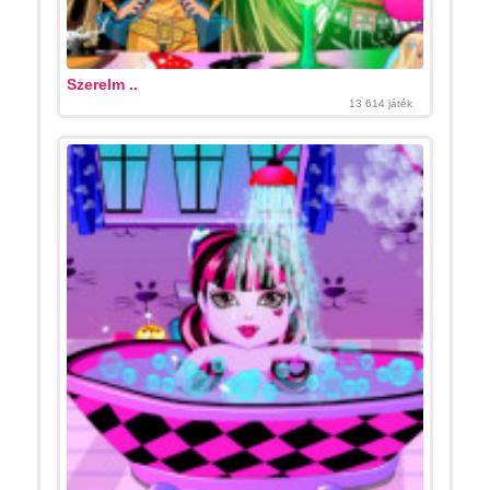
Szerelm ..
13 614 játék