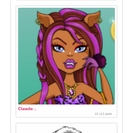
Clawde ..
10 123 játék