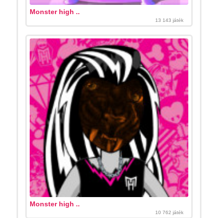
Monster high ..
13 143 játék
Monster high ..
10 762 játék