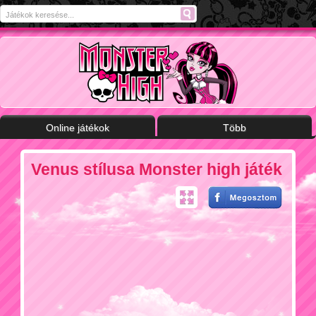
Online játékok
Több
Venus stílusa Monster high játék