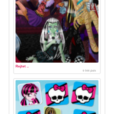
Rejtet ..
9 568 játék