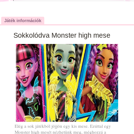
Játék információk
Sokkolódva Monster high mese
Elég a sok játékból jöjjön egy kis mese. Ezúttal egy
Monster high mesét nézhetünk meg, méghozzá a