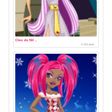
Cleo de Nil ..
6 290 játék