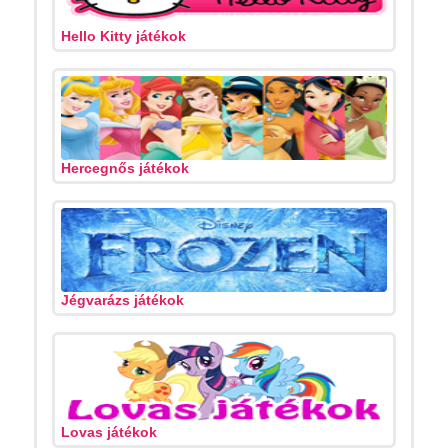
Hello Kitty játékok
Hercegnős játékok
Jégvarázs játékok
Lovas játékok