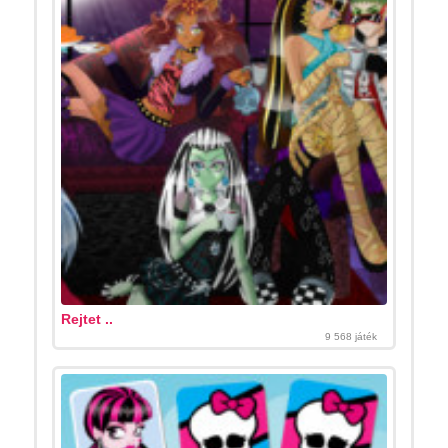
Rejtet ..
9 568 játék