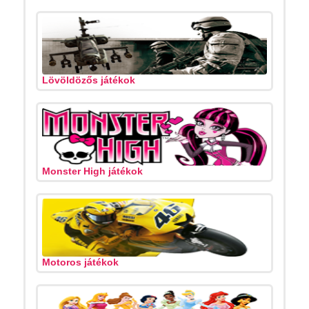
Lövöldözős játékok
Monster High játékok
Motoros játékok