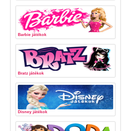
Barbie játékok
Bratz játékok
Disney játékok