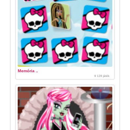
Memória ..
9 128 játék